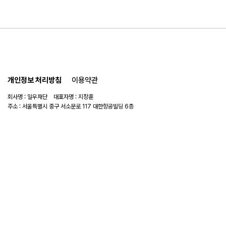
개인정보 처리방침
이용약관
회사명 : 일우재단 대표자명 : 지창훈
주소 : 서울특별시 중구 서소문로 117 대한항공빌딩 6층
사업자 번호 : 104-82-06151
연락처 :
02-753-6505
이메일 :
ilwoo_academy@naver.com
© 2025 일우재단. All rights reserved.