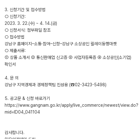
3. 신청기간 및 접수방법
○ 신청기간:
2023. 3. 22.(수) ~ 4. 14.(금)
○ 신청서식: 첨부파일 참조
○ 접수방법
강남구 홈페이지–소통·참여–신청–강남구 소상공인 릴레이동행마켓
○ 제출서류:
① 상품 소개서 ② 통신판매업 신고증 ③ 사업자등록증 ④ 소상공인(소기업)
확인서
4. 문 의
강남구 지역경제과 경제정책팀 진성용 (☎02-3423-5498)
5. 공고문 & 신청 바로가기
https://www.gangnam.go.kr/apply/live_commerce/newest/view.do?
mid=ID04_041104
감사합니다.