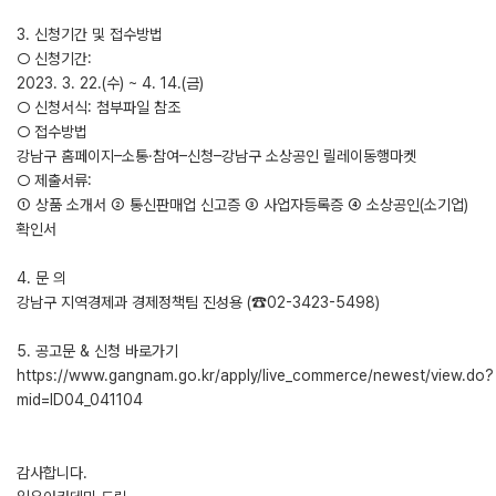
3. 신청기간 및 접수방법
○ 신청기간:
2023. 3. 22.(수) ~ 4. 14.(금)
○ 신청서식: 첨부파일 참조
○ 접수방법
강남구 홈페이지–소통·참여–신청–강남구 소상공인 릴레이동행마켓
○ 제출서류:
① 상품 소개서 ② 통신판매업 신고증 ③ 사업자등록증 ④ 소상공인(소기업)
확인서
4. 문 의
강남구 지역경제과 경제정책팀 진성용 (☎02-3423-5498)
5. 공고문 & 신청 바로가기
https://www.gangnam.go.kr/apply/live_commerce/newest/view.do?
mid=ID04_041104
감사합니다.