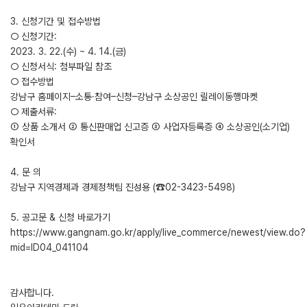
3. 신청기간 및 접수방법
○ 신청기간:
2023. 3. 22.(수) ~ 4. 14.(금)
○ 신청서식: 첨부파일 참조
○ 접수방법
강남구 홈페이지–소통·참여–신청–강남구 소상공인 릴레이동행마켓
○ 제출서류:
① 상품 소개서 ② 통신판매업 신고증 ③ 사업자등록증 ④ 소상공인(소기업)
확인서
4. 문 의
강남구 지역경제과 경제정책팀 진성용 (☎02-3423-5498)
5. 공고문 & 신청 바로가기
https://www.gangnam.go.kr/apply/live_commerce/newest/view.do?
mid=ID04_041104
감사합니다.