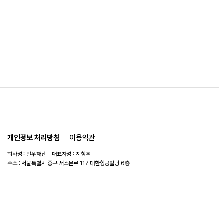
개인정보 처리방침
이용약관
회사명 : 일우재단 대표자명 : 지창훈
주소 : 서울특별시 중구 서소문로 117 대한항공빌딩 6층
사업자 번호 : 104-82-06151
연락처 :
02-753-6505
이메일 :
ilwoo_academy@naver.com
© 2025 일우재단. All rights reserved.