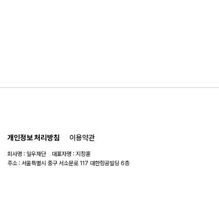
개인정보 처리방침
이용약관
회사명 : 일우재단 대표자명 : 지창훈
주소 : 서울특별시 중구 서소문로 117 대한항공빌딩 6층
사업자 번호 : 104-82-06151
연락처 :
02-753-6505
이메일 :
ilwoo_academy@naver.com
© 2025 일우재단. All rights reserved.