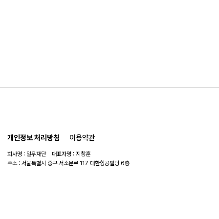
개인정보 처리방침
이용약관
회사명 : 일우재단 대표자명 : 지창훈
주소 : 서울특별시 중구 서소문로 117 대한항공빌딩 6층
사업자 번호 : 104-82-06151
연락처 :
02-753-6505
이메일 :
ilwoo_academy@naver.com
© 2025 일우재단. All rights reserved.