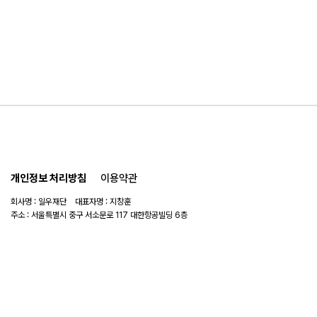
개인정보 처리방침
이용약관
회사명 : 일우재단 대표자명 : 지창훈
주소 : 서울특별시 중구 서소문로 117 대한항공빌딩 6층
사업자 번호 : 104-82-06151
연락처 :
02-753-6505
이메일 :
ilwoo_academy@naver.com
© 2025 일우재단. All rights reserved.