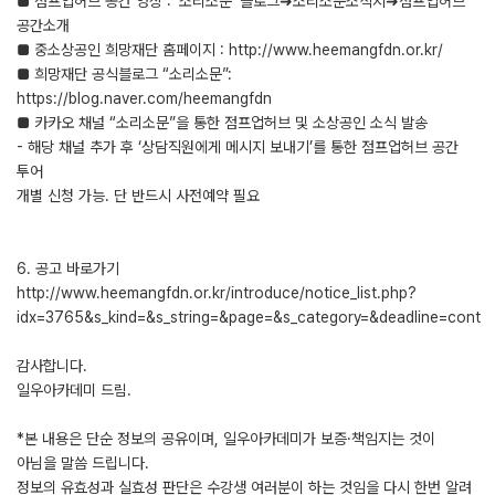
■ 점프업허브 공간 영상 : ‘소리소문’ 블로그➜소리소문소식지➜점프업허브
공간소개
■ 중소상공인 희망재단 홈페이지 : http://www.heemangfdn.or.kr/
■ 희망재단 공식블로그 “소리소문”:
https://blog.naver.com/heemangfdn
■ 카카오 채널 “소리소문”을 통한 점프업허브 및 소상공인 소식 발송
- 해당 채널 추가 후 ‘상담직원에게 메시지 보내기’를 통한 점프업허브 공간
투어
개별 신청 가능. 단 반드시 사전예약 필요
6. 공고 바로가기
http://www.heemangfdn.or.kr/introduce/notice_list.php?
idx=3765&s_kind=&s_string=&page=&s_category=&deadline=cont
감사합니다.
일우아카데미 드림.
*본 내용은 단순 정보의 공유이며, 일우아카데미가 보증·책임지는 것이
아님을 말씀 드립니다.
정보의 유효성과 실효성 판단은 수강생 여러분이 하는 것임을 다시 한번 알려