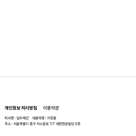
개인정보 처리방침
이용약관
회사명 : 일우재단 대표자명 : 지창훈
주소 : 서울특별시 중구 서소문로 117 대한항공빌딩 6층
사업자 번호 : 104-82-06151
연락처 :
02-753-6505