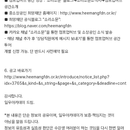
■ 점프업허브 공간 영상 : ‘소리소문’ 블로그➜소리소문소식지➜점프업허브
공간소개
■ 중소상공인 희망재단 홈페이지 : http://www.heemangfdn.or.kr/
■ 희망재단 공식블로그 “소리소문”:
https://blog.naver.com/heemangfdn
■ 카카오 채널 “소리소문”을 통한 점프업허브 및 소상공인 소식 발송
- 해당 채널 추가 후 ‘상담직원에게 메시지 보내기’를 통한 점프업허브 공간
투어
개별 신청 가능. 단 반드시 사전예약 필요
6. 공고 바로가기
http://www.heemangfdn.or.kr/introduce/notice_list.php?
idx=3765&s_kind=&s_string=&page=&s_category=&deadline=cont
감사합니다.
일우아카데미 드림.
*본 내용은 단순 정보의 공유이며, 일우아카데미가 보증·책임지는 것이
아님을 말씀 드립니다.
정보의 유효성과 실효성 판단은 수강생 여러분이 하는 것임을 다시 한번 알려