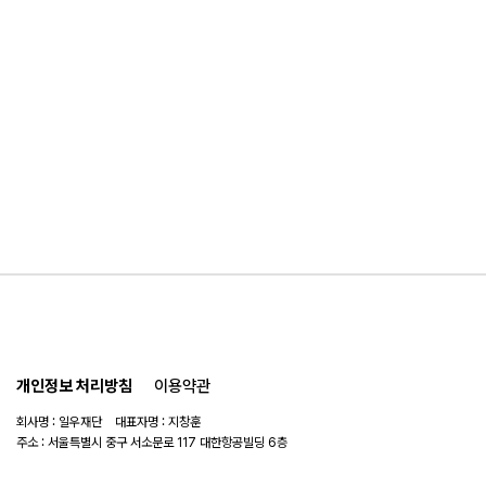
개인정보 처리방침
이용약관
회사명 : 일우재단 대표자명 : 지창훈
주소 : 서울특별시 중구 서소문로 117 대한항공빌딩 6층
사업자 번호 : 104-82-06151
연락처 :
02-753-6505