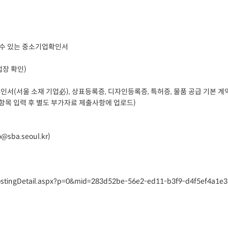
 수 있는 중소기업확인서
장 확인)
인서(서울 소재 기업必), 상표등록증, 디자인등록증, 특허증, 물품 공급 기본 계
항목 입력 후 별도 부가자료 제출사항에 업로드)
sba.seoul.kr)
PostingDetail.aspx?p=0&mid=283d52be-56e2-ed11-b3f9-d4f5ef4a1e3