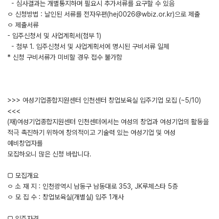
- 심사결과는 개별통지하며 필요시 추가서류를 요구할 수 있음
ㅇ 신청방법 : 날인된 서류를 전자우편(hej0026@wbiz.or.kr)으로 제출
ㅇ 제출서류
- 입주신청서 및 사업계획서(첨부 1)
- 첨부 1. 입주신청서 및 사업계획서에 명시된 구비서류 일체
* 신청 구비서류가 미비할 경우 접수 불가함
>>> 여성기업종합지원센터 인천센터 창업보육실 입주기업 모집 (~5/10)
<<<
(재)여성기업종합지원센터 인천센터에서는 여성의 창업과 여성기업의 활동을
적극 촉진하기 위하여 창의적이고 기술력 있는 여성기업 및 여성
예비창업자를
모집하오니 많은 신청 바랍니다.
□ 모집개요
ㅇ 소 재 지 : 인천광역시 남동구 남동대로 353, JK루체스타 5층
ㅇ 모 집 수 : 창업보육실(개별실) 입주 1개사
□ 입주자격