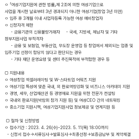
ㅇ 「여성기업지원에 관한 법률」제 2조에 의한 여성기업으로
사업을 개시한 날로부터 3년 경과되지 아니한 여성기업(창업 3년 미만)
ㅇ 입주 후 3개월 이내 사업자등록 가능한 여성 예비창업자
ㅇ 신청자격 제한
- 금융기관의 신용불량거래자 - 국세, 지방세, 체납자 및 기타
정부지원사업 부적격자
- 금융 및 보험업, 부동산업, 무도장 운영업 등 창업에서 제외되는 업종 및
입주기업 선정이 합당치 않다고 판단되는 경우
- 기타 재단 운영요령 및 센터 추진목적에 부적합한 경우 등
□ 지원내용
ㅇ 여성창업 엑셀러레이팅 및 W-스타트업 어워즈 지원
ㅇ 여성기업 특성에 맞춘 국내, 외 판로역량강화 및 비즈니스 아카데미 지원
ㅇ 경영, 세무, 산업재산권 등 경영애로 지원을 위한 전문가 컨설팅
ㅇ 국내외 판로지원(박람회 참가 지원 등) 및 여성CEO 간의 네트워킹
ㅇ 중소기업 지원시책, 여성기업지원사업 정보제공 및 연계지원 등
□ 절차 및 신청방법
ㅇ 접수기간 : 2023. 4. 26(수)~2023. 5. 11(목) 18:00까지
- 신청서 접수→서류심사→발표심사→최종선정→보증금납부 및 계약체결