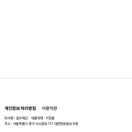
개인정보 처리방침
이용약관
회사명 : 일우재단 대표자명 : 지창훈
주소 : 서울특별시 중구 서소문로 117 대한항공빌딩 6층
사업자 번호 : 104-82-06151
연락처 :
02-753-6505