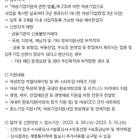
ㅇ 「여성기업지원에 관한 법률」제 2조에 의한 여성기업으로
사업을 개시한 날로부터 3년 경과되지 아니한 여성기업(창업 3년 미만)
ㅇ 입주 후 3개월 이내 사업자등록 가능한 여성 예비창업자
ㅇ 신청자격 제한
- 금융기관의 신용불량거래자
- 국세, 지방세, 체납자 및 기타 정부지원사업 부적격자
- 금융 및 보험업, 부동산업, 무도장 운영업 등 창업에서 제외되는 업종 및
입주기업 선정이 합당치 않다고 판단되는 경우
- 기타 재단 운영요령 및 센터 추진목적에 부적합한 경우 등
□ 지원내용
ㅇ 여성창업 엑셀러레이팅 및 W-스타트업 어워즈 지원
ㅇ 여성기업 특성에 맞춘 국내외 판로역량강화 및 비즈니스 아카데미 지원
ㅇ 경영, 세무, 산업재산권 등 경영애로 지원을 위한 전문가 컨설팅
ㅇ 국내외 판로지원(박람회 참가 지원 등) 및 여성CEO 간의 네트워킹
ㅇ 중소기업 지원시책, 여성기업지원사업 정보제공 및 연계지원 등
□ 절차 및 신청방법 ㅇ 접수기간 : 2023. 4. 26.(수)~2023. 5. 10.(수)
- 신청서 접수→서류심사→발표심사→최종선정→보증금납부 및 계약체결
- 심사결과는 개별통지하며 필요시 추가서류를 요구할 수 있음