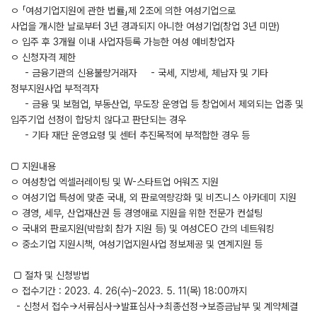
ㅇ 「여성기업지원에 관한 법률」제 2조에 의한 여성기업으로
사업을 개시한 날로부터 3년 경과되지 아니한 여성기업(창업 3년 미만)
ㅇ 입주 후 3개월 이내 사업자등록 가능한 여성 예비창업자
ㅇ 신청자격 제한
- 금융기관의 신용불량거래자 - 국세, 지방세, 체납자 및 기타
정부지원사업 부적격자
- 금융 및 보험업, 부동산업, 무도장 운영업 등 창업에서 제외되는 업종 및
입주기업 선정이 합당치 않다고 판단되는 경우
- 기타 재단 운영요령 및 센터 추진목적에 부적합한 경우 등
□ 지원내용
ㅇ 여성창업 엑셀러레이팅 및 W-스타트업 어워즈 지원
ㅇ 여성기업 특성에 맞춘 국내, 외 판로역량강화 및 비즈니스 아카데미 지원
ㅇ 경영, 세무, 산업재산권 등 경영애로 지원을 위한 전문가 컨설팅
ㅇ 국내외 판로지원(박람회 참가 지원 등) 및 여성CEO 간의 네트워킹
ㅇ 중소기업 지원시책, 여성기업지원사업 정보제공 및 연계지원 등
□ 절차 및 신청방법
ㅇ 접수기간 : 2023. 4. 26(수)~2023. 5. 11(목) 18:00까지
- 신청서 접수→서류심사→발표심사→최종선정→보증금납부 및 계약체결