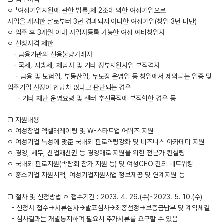
ㅇ 「여성기업지원에 관한 법률」제 2조에 의한 여성기업으로
사업을 개시한 날로부터 3년 경과되지 아니한 여성기업(창업 3년 미만)
ㅇ 입주 후 3개월 이내 사업자등록 가능한 여성 예비창업자
ㅇ 신청자격 제한
- 금융기관의 신용불량거래자
- 국세, 지방세, 체납자 및 기타 정부지원사업 부적격자
- 금융 및 보험업, 부동산업, 무도장 운영업 등 창업에서 제외되는 업종 및
입주기업 선정이 합당치 않다고 판단되는 경우
- 기타 재단 운영요령 및 센터 추진목적에 부적합한 경우 등
□ 지원내용
ㅇ 여성창업 엑셀러레이팅 및 W-스타트업 어워즈 지원
ㅇ 여성기업 특성에 맞춘 국내외 판로역량강화 및 비즈니스 아카데미 지원
ㅇ 경영, 세무, 산업재산권 등 경영애로 지원을 위한 전문가 컨설팅
ㅇ 국내외 판로지원(박람회 참가 지원 등) 및 여성CEO 간의 네트워킹
ㅇ 중소기업 지원시책, 여성기업지원사업 정보제공 및 연계지원 등
□ 절차 및 신청방법 ㅇ 접수기간 : 2023. 4. 26.(수)~2023. 5. 10.(수)
- 신청서 접수→서류심사→발표심사→최종선정→보증금납부 및 계약체결
- 심사결과는 개별통지하며 필요시 추가서류를 요구할 수 있음