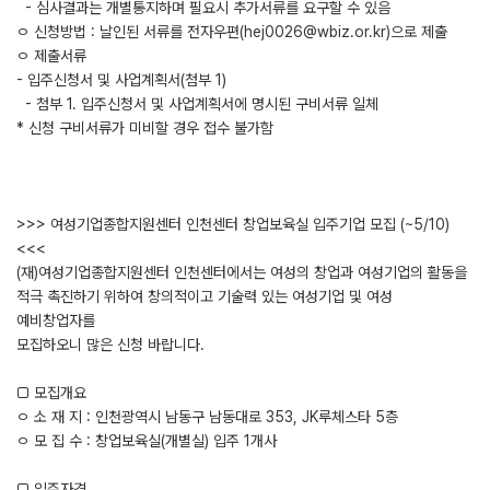
- 심사결과는 개별통지하며 필요시 추가서류를 요구할 수 있음
ㅇ 신청방법 : 날인된 서류를 전자우편(hej0026@wbiz.or.kr)으로 제출
ㅇ 제출서류
- 입주신청서 및 사업계획서(첨부 1)
- 첨부 1. 입주신청서 및 사업계획서에 명시된 구비서류 일체
* 신청 구비서류가 미비할 경우 접수 불가함
>>> 여성기업종합지원센터 인천센터 창업보육실 입주기업 모집 (~5/10)
<<<
(재)여성기업종합지원센터 인천센터에서는 여성의 창업과 여성기업의 활동을
적극 촉진하기 위하여 창의적이고 기술력 있는 여성기업 및 여성
예비창업자를
모집하오니 많은 신청 바랍니다.
□ 모집개요
ㅇ 소 재 지 : 인천광역시 남동구 남동대로 353, JK루체스타 5층
ㅇ 모 집 수 : 창업보육실(개별실) 입주 1개사
□ 입주자격