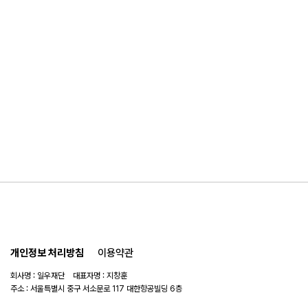
개인정보 처리방침
이용약관
회사명 : 일우재단 대표자명 : 지창훈
주소 : 서울특별시 중구 서소문로 117 대한항공빌딩 6층
사업자 번호 : 104-82-06151
연락처 :
02-753-6505