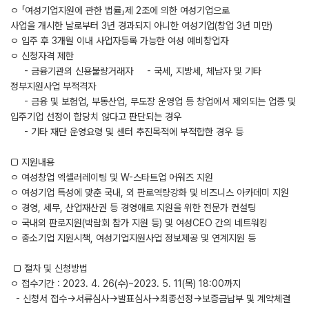
ㅇ 「여성기업지원에 관한 법률」제 2조에 의한 여성기업으로
사업을 개시한 날로부터 3년 경과되지 아니한 여성기업(창업 3년 미만)
ㅇ 입주 후 3개월 이내 사업자등록 가능한 여성 예비창업자
ㅇ 신청자격 제한
- 금융기관의 신용불량거래자 - 국세, 지방세, 체납자 및 기타
정부지원사업 부적격자
- 금융 및 보험업, 부동산업, 무도장 운영업 등 창업에서 제외되는 업종 및
입주기업 선정이 합당치 않다고 판단되는 경우
- 기타 재단 운영요령 및 센터 추진목적에 부적합한 경우 등
□ 지원내용
ㅇ 여성창업 엑셀러레이팅 및 W-스타트업 어워즈 지원
ㅇ 여성기업 특성에 맞춘 국내, 외 판로역량강화 및 비즈니스 아카데미 지원
ㅇ 경영, 세무, 산업재산권 등 경영애로 지원을 위한 전문가 컨설팅
ㅇ 국내외 판로지원(박람회 참가 지원 등) 및 여성CEO 간의 네트워킹
ㅇ 중소기업 지원시책, 여성기업지원사업 정보제공 및 연계지원 등
□ 절차 및 신청방법
ㅇ 접수기간 : 2023. 4. 26(수)~2023. 5. 11(목) 18:00까지
- 신청서 접수→서류심사→발표심사→최종선정→보증금납부 및 계약체결