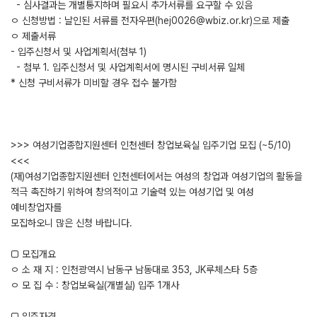
- 심사결과는 개별통지하며 필요시 추가서류를 요구할 수 있음
ㅇ 신청방법 : 날인된 서류를 전자우편(hej0026@wbiz.or.kr)으로 제출
ㅇ 제출서류
- 입주신청서 및 사업계획서(첨부 1)
- 첨부 1. 입주신청서 및 사업계획서에 명시된 구비서류 일체
* 신청 구비서류가 미비할 경우 접수 불가함
>>> 여성기업종합지원센터 인천센터 창업보육실 입주기업 모집 (~5/10)
<<<
(재)여성기업종합지원센터 인천센터에서는 여성의 창업과 여성기업의 활동을
적극 촉진하기 위하여 창의적이고 기술력 있는 여성기업 및 여성
예비창업자를
모집하오니 많은 신청 바랍니다.
□ 모집개요
ㅇ 소 재 지 : 인천광역시 남동구 남동대로 353, JK루체스타 5층
ㅇ 모 집 수 : 창업보육실(개별실) 입주 1개사
□ 입주자격