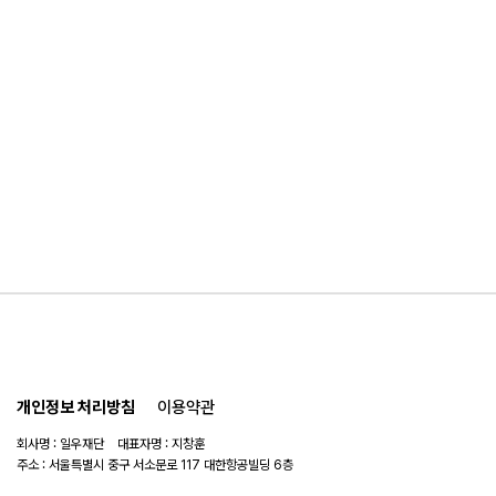
개인정보 처리방침
이용약관
회사명 : 일우재단 대표자명 : 지창훈
주소 : 서울특별시 중구 서소문로 117 대한항공빌딩 6층
사업자 번호 : 104-82-06151
연락처 :
02-753-6505