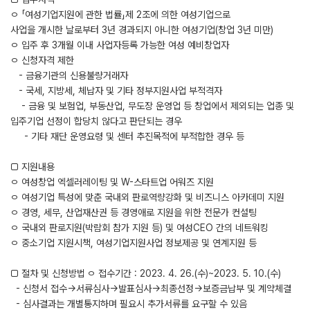
ㅇ 「여성기업지원에 관한 법률」제 2조에 의한 여성기업으로
사업을 개시한 날로부터 3년 경과되지 아니한 여성기업(창업 3년 미만)
ㅇ 입주 후 3개월 이내 사업자등록 가능한 여성 예비창업자
ㅇ 신청자격 제한
- 금융기관의 신용불량거래자
- 국세, 지방세, 체납자 및 기타 정부지원사업 부적격자
- 금융 및 보험업, 부동산업, 무도장 운영업 등 창업에서 제외되는 업종 및
입주기업 선정이 합당치 않다고 판단되는 경우
- 기타 재단 운영요령 및 센터 추진목적에 부적합한 경우 등
□ 지원내용
ㅇ 여성창업 엑셀러레이팅 및 W-스타트업 어워즈 지원
ㅇ 여성기업 특성에 맞춘 국내외 판로역량강화 및 비즈니스 아카데미 지원
ㅇ 경영, 세무, 산업재산권 등 경영애로 지원을 위한 전문가 컨설팅
ㅇ 국내외 판로지원(박람회 참가 지원 등) 및 여성CEO 간의 네트워킹
ㅇ 중소기업 지원시책, 여성기업지원사업 정보제공 및 연계지원 등
□ 절차 및 신청방법 ㅇ 접수기간 : 2023. 4. 26.(수)~2023. 5. 10.(수)
- 신청서 접수→서류심사→발표심사→최종선정→보증금납부 및 계약체결
- 심사결과는 개별통지하며 필요시 추가서류를 요구할 수 있음