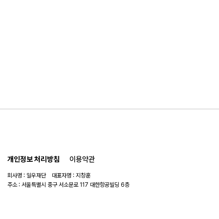
개인정보 처리방침
이용약관
회사명 : 일우재단 대표자명 : 지창훈
주소 : 서울특별시 중구 서소문로 117 대한항공빌딩 6층
사업자 번호 : 104-82-06151
연락처 :
02-753-6505
이메일 :
ilwoo_academy@naver.com