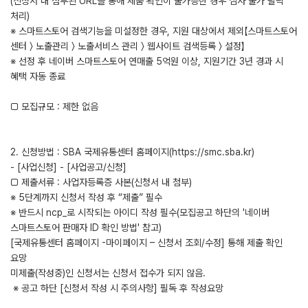
(신청서 내 첨부된 URL을 통해 제품 확인이 불가능한 경우 심사 불가 탈락
처리)
※ 스마트스토어 검색기능을 미설정한 경우, 지원 대상에서 제외【스마트스토어
센터 〉 노출관리 〉 노출서비스 관리 〉 웹사이트 검색등록 〉 설정】
※ 선정 후 네이버 스마트스토어 연매출 5억원 이상, 지원기간 3년 경과 시
혜택 자동 종료
□ 모집규모 : 제한 없음
2. 신청방법 : SBA 국제유통센터 홈페이지(https://smc.sba.kr)
- [사업신청] - [사업공고/신청]
□ 제출서류 : 사업자등록증 사본(신청서 내 첨부)
※ 5단계까지 신청서 작성 후 “제출” 필수
※ 반드시 ncp_로 시작되는 아이디 작성 필수(모집공고 하단의 '네이버
스마트스토어 판매자 ID 확인 방법' 참고)
[국제유통센터 홈페이지 -마이페이지 – 신청서 조회/수정] 통해 제출 확인
요망
미제출(작성중)인 신청서는 신청서 접수가 되지 않음.
※ 공고 하단 [신청서 작성 시 주의사항] 필독 후 작성요망