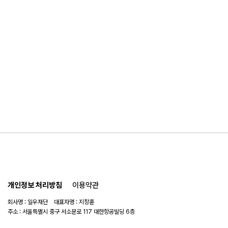
개인정보 처리방침
이용약관
회사명 : 일우재단 대표자명 : 지창훈
주소 : 서울특별시 중구 서소문로 117 대한항공빌딩 6층
사업자 번호 : 104-82-06151
연락처 :
02-753-6505