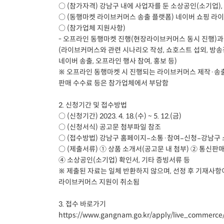
○ (참가자격) 강남구 내에 사업자를 둔 소상공인(소기업),
○ (동행마켓 라이브커머스 송출 플랫폼) 네이버 쇼핑 라이
○ (참가업체 지원사항)
- 오프라인 동행마켓 진행(현장라이브커머스 동시 진행)과
(라이브커머스와 관련 시나리오 작성, 쇼호스트 섭외, 방송
네이버 송출, 오프라인 행사 참여, 홍보 등)
※ 오프라인 동행마켓 시 진행되는 라이브커머스 제작·송출
판매 수수료 등은 참가업체에서 부담함
2. 신청기간 및 접수방법
○ (신청기간) 2023. 4. 18.(수) ~ 5. 12.(금)
○ (신청서식) 공고문 첨부파일 참조
○ (접수방법) 강남구 홈페이지–소통·참여–신청–강남구
○ (제출서류) ① 상품 소개서(공고문 내 첨부) ② 통신
④ 소상공인(소기업) 확인서, 기타 증빙서류 등
※ 제출된 자료는 일체 반환하지 않으며, 선정 후 기재사항
라이브커머스 지원이 취소됨
3. 접수 바로가기
https://www.gangnam.go.kr/apply/live_commerc