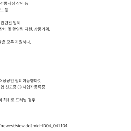
 전통시장 상인 등
브 등
 관련된 일체
장비 및 촬영팀 지원, 상품기획,
은 모두 지원하나,
 소상공인 릴레이동행마켓
판매업 신고증 ③ 사업자등록증
이 허위로 드러날 경우
e/newest/view.do?mid=ID04_041104