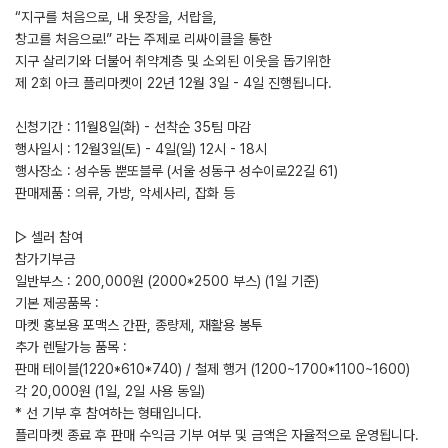
“지구를 처음으로, 내 옷장을, 서랍을,
창고를 처음으로!” 라는 주제로 리싸이클을 통한
지구 살리기와 더불어 취약계층 및 소외된 이웃을 돕기위한
제 2회 아크 플리마켓이 22년 12월 3일 - 4일 진행됩니다.
신청기간 : 11월8일(화) - 선착순 35팀 마감
행사일시 : 12월3일(토) - 4일(일) 12시 - 18시
행사장소 : 성수동 뿐또블루 (서울 성동구 성수이로22길 61)
판매제품 : 의류, 가방, 악세사리, 잡화 등
▷ 셀러 참여
참가기부금
일반부스 : 200,000원 (2000*2500 부스) (1일 기준)
기본 제공품목 :
마켓 홍보용 포맥스 간판, 종량제, 재활용 봉투
추가 렌탈가능 품목 :
판매 테이블(1220*610*740) / 철제 행거 (1200~1700*1100~1600)
각 20,000원 (1일, 2일 사용 동일)
* 선 기부 후 참여하는 형태입니다.
플리마켓 종료 후 판매 수익금 기부 여부 및 금액은 자율적으로 운영됩니다.