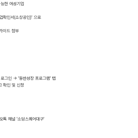
가능한 여성기업
업확인서(소상공인)' 으로
급가이드 첨부
입 후 로그인 → '동반성장 프로그램' 탭
고 확인 및 신청
카오톡 채널 '소담스퀘어대구'