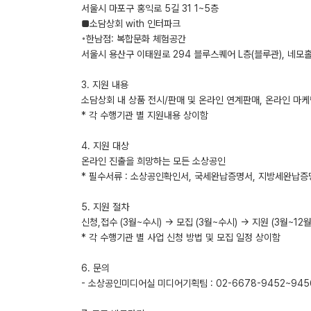
서울시 마포구 홍익로 5길 31 1~5층
■소담상회 with 인터파크
◦한남점: 복합문화 체험공간
서울시 용산구 이태원로 294 블루스퀘어 L층(블루관), 네모홀
3. 지원 내용
소담상회 내 상품 전시/판매 및 온라인 연계판매, 온라인 마케팅
* 각 수행기관 별 지원내용 상이함
4. 지원 대상
온라인 진출을 희망하는 모든 소상공인
* 필수서류 : 소상공인확인서, 국세완납증명서, 지방세완납증
5. 지원 절차
신청,접수 (3월~수시) → 모집 (3월~수시) → 지원 (3월~12월
* 각 수행기관 별 사업 신청 방법 및 모집 일정 상이함
6. 문의
- 소상공인미디어실 미디어기획팀 : 02-6678-9452~945