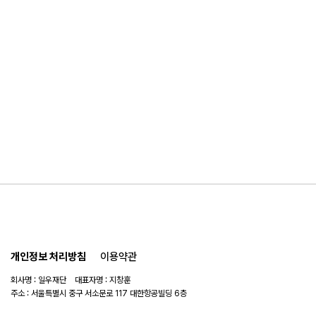
개인정보 처리방침
이용약관
회사명 : 일우재단 대표자명 : 지창훈
주소 : 서울특별시 중구 서소문로 117 대한항공빌딩 6층
사업자 번호 : 104-82-06151
연락처 :
02-753-6505