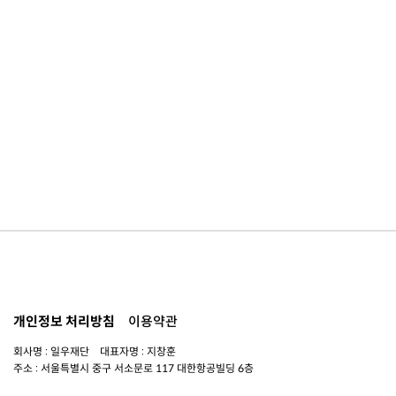
개인정보 처리방침
이용약관
회사명 : 일우재단 대표자명 : 지창훈
주소 : 서울특별시 중구 서소문로 117 대한항공빌딩 6층
사업자 번호 : 104-82-06151
연락처 :
02-753-6505