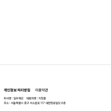
개인정보 처리방침
이용약관
회사명 : 일우재단 대표자명 : 지창훈
주소 : 서울특별시 중구 서소문로 117 대한항공빌딩 6층
사업자 번호 : 104-82-06151
연락처 :
02-753-6505