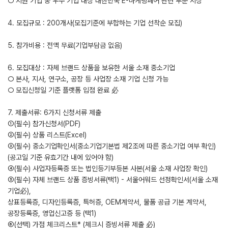
○ 지원 기업 중 우수 기업 대상 대한민국 E-마케팅페어 관련 부문 시상
4. 모집규모 : 200개사(모집기준에 부합하는 기업 선착순 모집)
5. 참가비용 : 전액 무료(기업부담금 없음)
6. 모집대상 : 자체 브랜드 상품을 보유한 서울 소재 중소기업
○ 본사, 지사, 연구소, 공장 등 사업장 소재 기업 신청 가능
○ 모집신청일 기준 플랫폼 입점 완료 必
7. 제출서류: 6가지 신청서류 제출
①(필수) 참가신청서(PDF)
②(필수) 상품 리스트(Excel)
③(필수) 중소기업확인서(중소기업기본법 제2조에 따른 중소기업 여부 확인)
(공고일 기준 유효기간 내에 있어야 함)
④(필수) 사업자등록증 또는 법인등기부등본 사본(서울 소재 사업장 확인)
⑤(필수) 자체 브랜드 상품 증빙서류(택1) - 서울어워드 선정확인서(서울 소재
기업必),
상표등록증, 디자인등록증, 특허증, OEM계약서, 물품 공급 기본 계약서,
공장등록증, 영업신고증 등 (택1)
➅(선택) 가점 체크리스트* (체크시 증빙서류 제출 必)