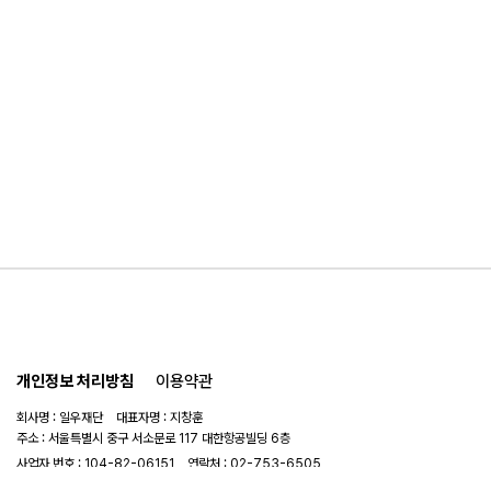
개인정보 처리방침
이용약관
회사명 : 일우재단 대표자명 : 지창훈
주소 : 서울특별시 중구 서소문로 117 대한항공빌딩 6층
사업자 번호 : 104-82-06151
연락처 :
02-753-6505
이메일 :
ilwoo_academy@naver.com