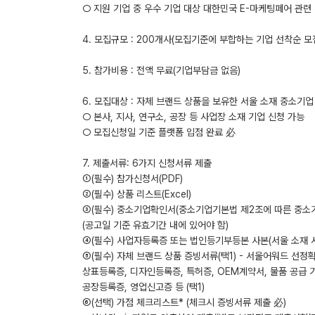
○ 지원 기업 중 우수 기업 대상 대한민국 E-마케팅페어 관련
4. 모집규모 : 200개사(모집기준에 부합하는 기업 선착순 모
5. 참가비용 : 전액 무료(기업부담금 없음)
6. 모집대상 : 자체 브랜드 상품을 보유한 서울 소재 중소기업
○ 본사, 지사, 연구소, 공장 등 사업장 소재 기업 신청 가능
○ 모집신청일 기준 플랫폼 입점 완료 必
7. 제출서류: 6가지 신청서류 제출
①(필수) 참가신청서(PDF)
②(필수) 상품 리스트(Excel)
③(필수) 중소기업확인서(중소기업기본법 제2조에 따른 중소기
(공고일 기준 유효기간 내에 있어야 함)
④(필수) 사업자등록증 또는 법인등기부등본 사본(서울 소재 
⑤(필수) 자체 브랜드 상품 증빙서류(택1) - 서울어워드 선정
상표등록증, 디자인등록증, 특허증, OEM계약서, 물품 공급 
공장등록증, 영업신고증 등 (택1)
➅(선택) 가점 체크리스트* (체크시 증빙서류 제출 必)