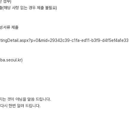
란 첨부)
출(해당 사항 없는 경우 제출 불필요)
 증빙서류 제출
ostingDetail.aspx?p=0&mid=29342c39-c1fa-ed11-b3f9-d4f5ef4a1e33
.seoul.kr)
지는 것이 아님을 말씀 드립니다.
다시 한번 알려 드립니다.