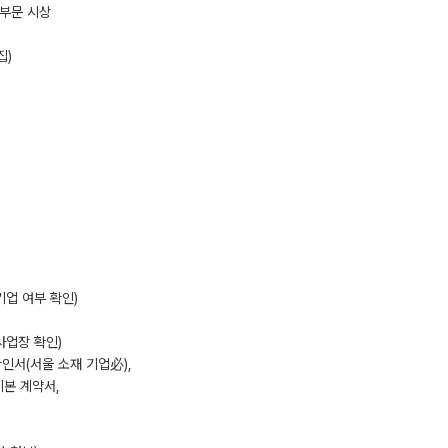
 부문 시상
집)
업 여부 확인)
사업장 확인)
확인서(서울 소재 기업必),
기본 계약서,