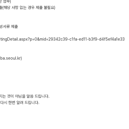
란 첨부)
출(해당 사항 없는 경우 제출 불필요)
 증빙서류 제출
ostingDetail.aspx?p=0&mid=29342c39-c1fa-ed11-b3f9-d4f5ef4a1e33
.seoul.kr)
지는 것이 아님을 말씀 드립니다.
다시 한번 알려 드립니다.