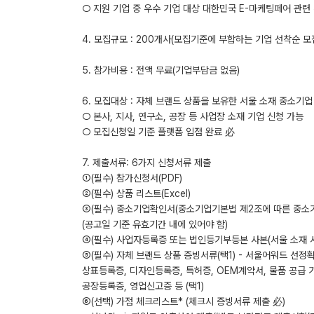
○ 지원 기업 중 우수 기업 대상 대한민국 E-마케팅페어 관련
4. 모집규모 : 200개사(모집기준에 부합하는 기업 선착순 모
5. 참가비용 : 전액 무료(기업부담금 없음)
6. 모집대상 : 자체 브랜드 상품을 보유한 서울 소재 중소기업
○ 본사, 지사, 연구소, 공장 등 사업장 소재 기업 신청 가능
○ 모집신청일 기준 플랫폼 입점 완료 必
7. 제출서류: 6가지 신청서류 제출
①(필수) 참가신청서(PDF)
②(필수) 상품 리스트(Excel)
③(필수) 중소기업확인서(중소기업기본법 제2조에 따른 중소기
(공고일 기준 유효기간 내에 있어야 함)
④(필수) 사업자등록증 또는 법인등기부등본 사본(서울 소재 
⑤(필수) 자체 브랜드 상품 증빙서류(택1) - 서울어워드 선정
상표등록증, 디자인등록증, 특허증, OEM계약서, 물품 공급 
공장등록증, 영업신고증 등 (택1)
➅(선택) 가점 체크리스트* (체크시 증빙서류 제출 必)