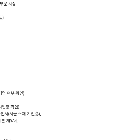
 부문 시상
집)
업 여부 확인)
사업장 확인)
확인서(서울 소재 기업必),
기본 계약서,