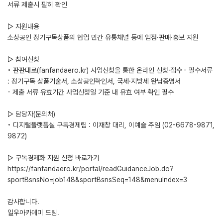
서류 제출시 필히 확인
▷ 지원내용
소상공인 정기구독상품의 협업 민간 유통채널 등에 입점·판매·홍보 지원
▷ 참여신청
◦ 판판대로(fanfandaero.kr) 사업신청을 통한 온라인 신청·접수 - 필수서류
: 정기구독 상품기술서, 소상공인확인서, 국세·지방세 완납증명서
- 제출 서류 유효기간 사업신청일 기준 내 유효 여부 확인 필수
▷ 담당자(문의처)
◦ 디지털플랫폼실 구독경제팀 : 이재창 대리, 이예슬 주임 (02-6678-9871,
9872)
▷ 구독경제화 지원 신청 바로가기
https://fanfandaero.kr/portal/readGuidanceJob.do?
sportBsnsNo=job148&sportBsnsSeq=148&menuIndex=3
감사합니다.
일우아카데미 드림.