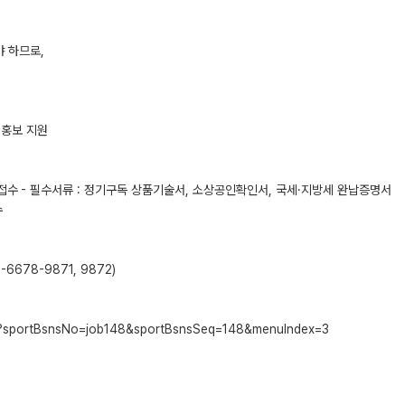
 하므로,
·홍보 지원
신청·접수 - 필수서류 : 정기구독 상품기술서, 소상공인확인서, 국세·지방세 완납증명서
수
678-9871, 9872)
.do?sportBsnsNo=job148&sportBsnsSeq=148&menuIndex=3