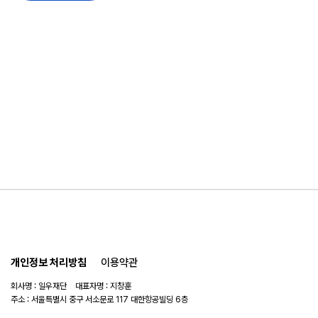
개인정보 처리방침
이용약관
회사명 : 일우재단 대표자명 : 지창훈
주소 : 서울특별시 중구 서소문로 117 대한항공빌딩 6층
사업자 번호 : 104-82-06151
연락처 :
02-753-6505