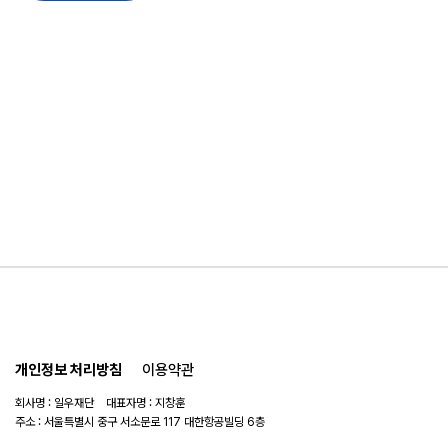
개인정보 처리방침
이용약관
회사명 : 일우재단 대표자명 : 지창훈
주소 : 서울특별시 중구 서소문로 117 대한항공빌딩 6층
사업자 번호 : 104-82-06151
연락처 :
02-753-6505