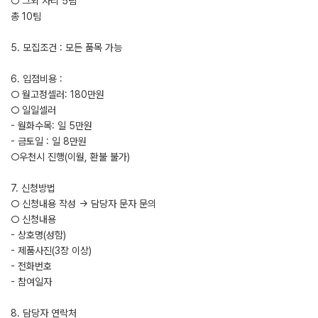
○ 그외 자리 5팀
총 10팀
5. 모집조건 : 모든 품목 가능
6. 입점비용 :
○ 월고정셀러: 180만원
○ 일일셀러
- 월화수목: 일 5만원
- 금토일 : 일 8만원
○우천시 진행(이월, 환불 불가)
7. 신청방법
○ 신청내용 작성 → 담당자 문자 문의
○ 신청내용
- 상호명(성함)
- 제품사진(3장 이상)
- 전화번호
- 참여일자
8. 담당자 연락처