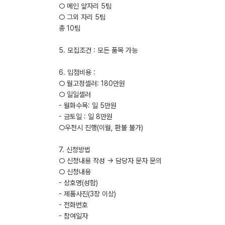
○ 메인 앞자리 5팀
○ 그외 자리 5팀
총 10팀
5. 모집조건 : 모든 품목 가능
6. 입점비용 :
○ 월고정셀러: 180만원
○ 일일셀러
- 월화수목: 일 5만원
- 금토일 : 일 8만원
○우천시 진행(이월, 환불 불가)
7. 신청방법
○ 신청내용 작성 → 담당자 문자 문의
○ 신청내용
- 상호명(성함)
- 제품사진(3장 이상)
- 전화번호
- 참여일자