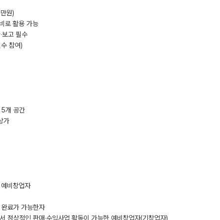
0만원)
용비로 활용 가능
‧보고 필수
수 참여)
 5개 공간
상가
및 예비창업자
 완료가 가능한자
로서 정상적인 판매‧수익사업 활동이 가능한 예비창업자(기창업자)