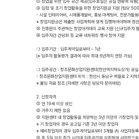
① 창업을 위한 입주 공간 제공(입주호실은 공실 현황에 따름)
② 입점 및 초기 창업활동을 위한 창업지원금 지원 (팀당 50
- 시설 인테리어비, 시제품개발비, 홍보‧마케팅비, 전문가활
※ 창업지원금은 제출한 사업계획에 맞게 집행하여야하며 정산
③ 진흥원이 주관하는 창업아카데미 교육 지원 (신규입주자 필
④ 입주자간 간담회 등 교류 네트워킹 행사 참여 지원
❍ 입주기간 : 입주계약일로부터 ~ 1년
(※ 입주자 활동평가 결과에 따라 최대 6년까지 연장 가능)
❍ 입주공간 : 창조문화산업지원센터(천안역지하도상가) 공실
- 창조문화산업지원센터 위치 : 천안시 동남구 버들로 2 지하
※ 붙임 자료 참조 (자세한 사항은 담당자 문의바람)
2. 신청자격
① 만 19세 이상 성인
② 거주지 제한 없음
② 지원센터 내 창업활동을 희망하는 3년 미만의 기창업자 
※ 기 창업자의 경우 공고일 기준 3년 미만 창업자
※ 예비창업자의 경우 입주계약일로부터 3개월 內 사업자등록
③ 주 5일 이상 주간 시간대 입주공간에 상주하여 사업장으