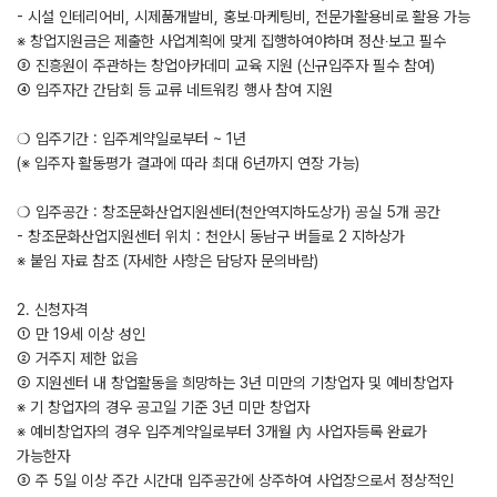
- 시설 인테리어비, 시제품개발비, 홍보‧마케팅비, 전문가활용비로 활용 가능
※ 창업지원금은 제출한 사업계획에 맞게 집행하여야하며 정산‧보고 필수
③ 진흥원이 주관하는 창업아카데미 교육 지원 (신규입주자 필수 참여)
④ 입주자간 간담회 등 교류 네트워킹 행사 참여 지원
❍ 입주기간 : 입주계약일로부터 ~ 1년
(※ 입주자 활동평가 결과에 따라 최대 6년까지 연장 가능)
❍ 입주공간 : 창조문화산업지원센터(천안역지하도상가) 공실 5개 공간
- 창조문화산업지원센터 위치 : 천안시 동남구 버들로 2 지하상가
※ 붙임 자료 참조 (자세한 사항은 담당자 문의바람)
2. 신청자격
① 만 19세 이상 성인
② 거주지 제한 없음
② 지원센터 내 창업활동을 희망하는 3년 미만의 기창업자 및 예비창업자
※ 기 창업자의 경우 공고일 기준 3년 미만 창업자
※ 예비창업자의 경우 입주계약일로부터 3개월 內 사업자등록 완료가
가능한자
③ 주 5일 이상 주간 시간대 입주공간에 상주하여 사업장으로서 정상적인