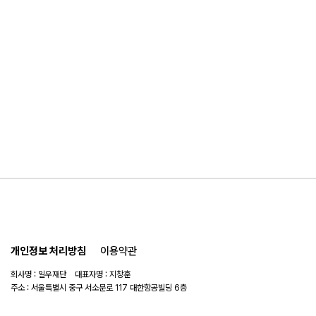
개인정보 처리방침
이용약관
회사명 : 일우재단 대표자명 : 지창훈
주소 : 서울특별시 중구 서소문로 117 대한항공빌딩 6층
사업자 번호 : 104-82-06151
연락처 :
02-753-6505