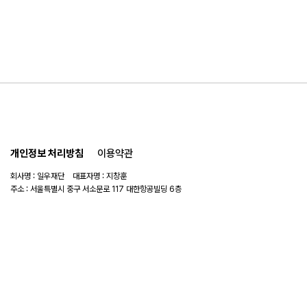
개인정보 처리방침
이용약관
회사명 : 일우재단 대표자명 : 지창훈
주소 : 서울특별시 중구 서소문로 117 대한항공빌딩 6층
사업자 번호 : 104-82-06151
연락처 :
02-753-6505
이메일 :
ilwoo_academy@naver.com
© 2025 일우재단. All rights reserved.