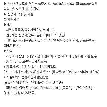
▶ 2023년 글로벌 커머스 플랫폼 SL Foods(Lazada, Shopee)상설관
입점기업 모집(하반기) 클릭
▶ 신청서 작성 및 제출
○ 제출서류
▶ 필수
- 사업자등록증/중소기업 확인서 각 1부
- 입점제품 신청서(첨부파일有-최대 10개 상품)
- 자체 브랜드 상품 증빙서류(택1 : 서울어워드 선정확인서, 상표등록증,
OEM계약서)
▶선택
- 가점 자가진단표(해당 기업에 한하며, 가점 체크 시 증빙서류 제출 필수)
- 참가기업 및 브랜드 소개자료 등
※ 제출서류는 온라인 접수 시, zip파일로
[별도 부가자료 제출사항]란에 업로드(용량은 총 10Mbyte 이내로 제한됨)
※ 서울어워드 선정확인서 발급방법
(보유기업에 한하며, 신청제품별 발급 및 제출)
- SBA국제유통센터(https://smc.sba.kr/) [로그인] - [마이페이지] -
[선정확인서/엠블럼발급]