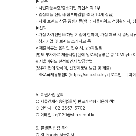
▶ 필수
- 사업자등록증/중소기업 확인서 각 1부
- 입점제품 신청서(첨부파일有-최대 10개 상품)
- 자체 브랜드 상품 증빙서류(택1 : 서울어워드 선정확인서, 
▶선택
- 가점 자가진단표(해당 기업에 한하며, 가점 체크 시 증빙서류
- 참가기업 및 브랜드 소개자료 등
※ 제출서류는 온라인 접수 시, zip파일로
[별도 부가자료 제출사항]란에 업로드(용량은 총 10Mbyte 
※ 서울어워드 선정확인서 발급방법
(보유기업에 한하며, 신청제품별 발급 및 제출)
- SBA국제유통센터(https://smc.sba.kr/) [로그인] -
5. 지원사업 문의
○ 서울경제진흥원(SBA) 판로개척팀 김은정 책임
○ 연락처 : 02-2657-5702
○ 이메일 : ej1120@sba.seoul.kr
6. 플랫폼 입점 문의
○ SL Foods 서울지사