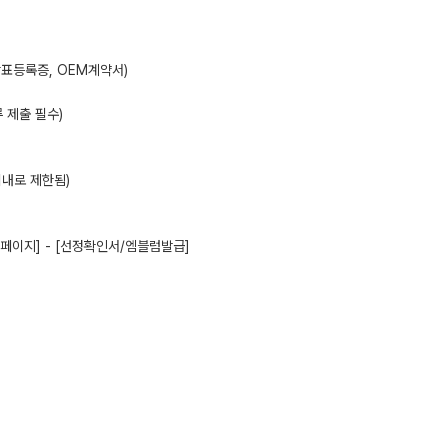
상표등록증, OEM계약서)
 제출 필수)
이내로 제한됨)
 [마이페이지] - [선정확인서/엠블럼발급]