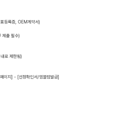
상표등록증, OEM계약서)
 제출 필수)
이내로 제한됨)
 [마이페이지] - [선정확인서/엠블럼발급]