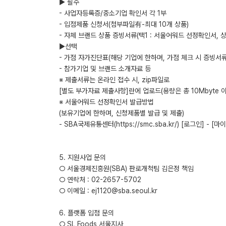
▶ 필수
- 사업자등록증/중소기업 확인서 각 1부
- 입점제품 신청서(첨부파일有-최대 10개 상품)
- 자체 브랜드 상품 증빙서류(택1 : 서울어워드 선정확인서, 
▶선택
- 가점 자가진단표(해당 기업에 한하며, 가점 체크 시 증빙서류
- 참가기업 및 브랜드 소개자료 등
※ 제출서류는 온라인 접수 시, zip파일로
[별도 부가자료 제출사항]란에 업로드(용량은 총 10Mbyte 
※ 서울어워드 선정확인서 발급방법
(보유기업에 한하며, 신청제품별 발급 및 제출)
- SBA국제유통센터(https://smc.sba.kr/) [로그인] -
5. 지원사업 문의
○ 서울경제진흥원(SBA) 판로개척팀 김은정 책임
○ 연락처 : 02-2657-5702
○ 이메일 : ej1120@sba.seoul.kr
6. 플랫폼 입점 문의
○ SL Foods 서울지사