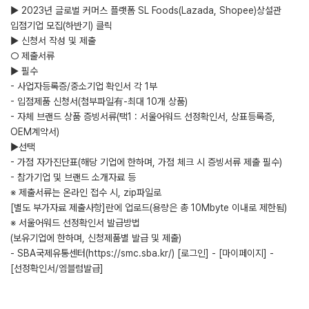
▶ 2023년 글로벌 커머스 플랫폼 SL Foods(Lazada, Shopee)상설관
입점기업 모집(하반기) 클릭
▶ 신청서 작성 및 제출
○ 제출서류
▶ 필수
- 사업자등록증/중소기업 확인서 각 1부
- 입점제품 신청서(첨부파일有-최대 10개 상품)
- 자체 브랜드 상품 증빙서류(택1 : 서울어워드 선정확인서, 상표등록증,
OEM계약서)
▶선택
- 가점 자가진단표(해당 기업에 한하며, 가점 체크 시 증빙서류 제출 필수)
- 참가기업 및 브랜드 소개자료 등
※ 제출서류는 온라인 접수 시, zip파일로
[별도 부가자료 제출사항]란에 업로드(용량은 총 10Mbyte 이내로 제한됨)
※ 서울어워드 선정확인서 발급방법
(보유기업에 한하며, 신청제품별 발급 및 제출)
- SBA국제유통센터(https://smc.sba.kr/) [로그인] - [마이페이지] -
[선정확인서/엠블럼발급]