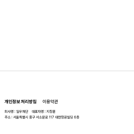
개인정보 처리방침
이용약관
회사명 : 일우재단 대표자명 : 지창훈
주소 : 서울특별시 중구 서소문로 117 대한항공빌딩 6층
사업자 번호 : 104-82-06151
연락처 :
02-753-6505
이메일 :
ilwoo_academy@naver.com