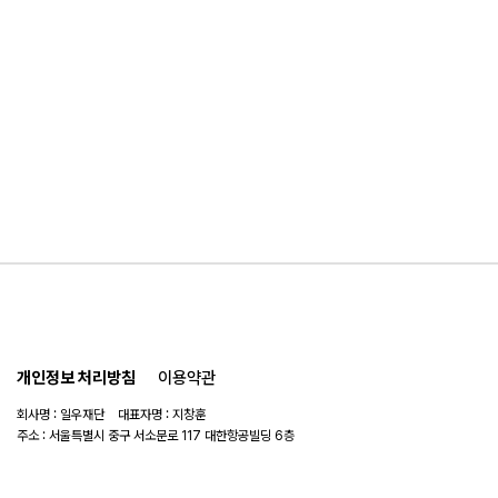
개인정보 처리방침
이용약관
회사명 : 일우재단 대표자명 : 지창훈
주소 : 서울특별시 중구 서소문로 117 대한항공빌딩 6층
사업자 번호 : 104-82-06151
연락처 :
02-753-6505
이메일 :
ilwoo_academy@naver.com