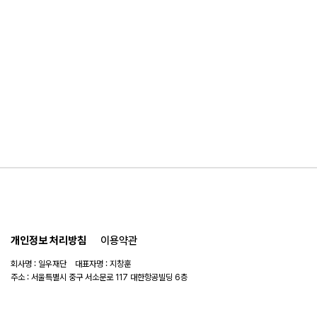
개인정보 처리방침
이용약관
회사명 : 일우재단 대표자명 : 지창훈
주소 : 서울특별시 중구 서소문로 117 대한항공빌딩 6층
사업자 번호 : 104-82-06151
연락처 :
02-753-6505
이메일 :
ilwoo_academy@naver.com