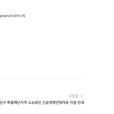
t&pbancEndYn=N
다음글
용산구 특별재난지역 소상공인 긴급경영안정자금 지원 안내