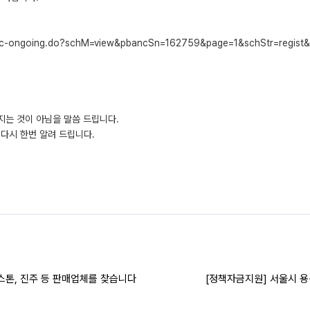
pbanc-ongoing.do?schM=view&pbancSn=162759&page=1&schStr=regis
지는 것이 아님을 말씀 드립니다.
다시 한번 알려 드립니다.
스톤, 진주 등 판매업체를 찾습니다
[정책자금지원] 서울시 