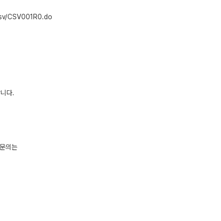
sv/CSV001R0.do
니다.
 문의는