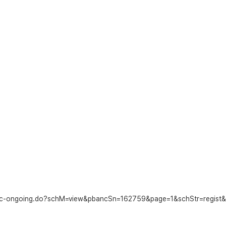
pbanc-ongoing.do?schM=view&pbancSn=162759&page=1&schStr=regis