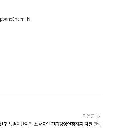
t&pbancEndYn=N
다음글
용산구 특별재난지역 소상공인 긴급경영안정자금 지원 안내