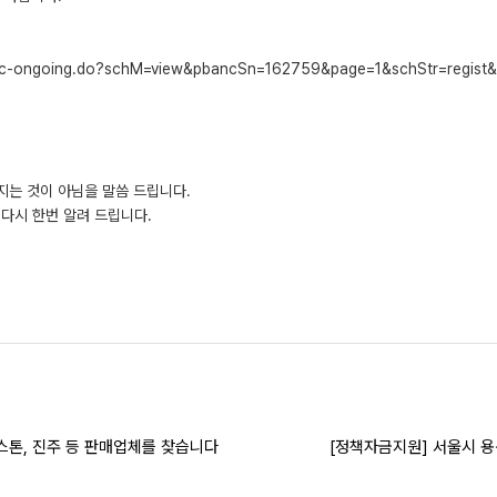
pbanc-ongoing.do?schM=view&pbancSn=162759&page=1&schStr=regis
지는 것이 아님을 말씀 드립니다.
다시 한번 알려 드립니다.
스톤, 진주 등 판매업체를 찾습니다
[정책자금지원] 서울시 