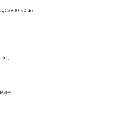
sv/CSV001R0.do
니다.
 문의는