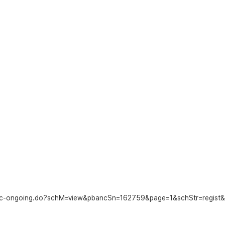
pbanc-ongoing.do?schM=view&pbancSn=162759&page=1&schStr=regis