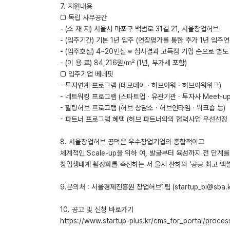
7. 지원내용
□ 독립 사무공간
- (소 재 지) 서울시 마포구 백범로 31길 21, 서울창업허브
- (입주기간) 기본 1년 입주 (연장평가를 통한 추가 1년 입주연
- (입주호실) 4~20인실 ※ 심사결과 고득점 기업 순으로 별
- (이 용 료) 84,216원/㎡ (1년, 부가세 포함)
□ 입주기업 베네핏
- 투자연계 프로그램 (데모데이 · 허브아워 · 허브아워위크)
- 네트워킹 프로그램 (스타트업 · 유관기관 · 투자사 Meet-up
- 힐링허브 프로그램 (허브 상담소 · 허브인타임 · 워크숍 등)
- 파트너 프로그램 혜택 (허브 파트너와의 협력사업 우선선정 
8. 서울창업허브 공덕은 우수창업기업의 종합적이고
체계적인 Scale-up을 위하 여, 발굴부터 육성까지 전 단계
창업생태계 활성화를 촉진하는 서 울시 산하의 ‘공공 최고 액
9.문의처 : 서울경제진흥원 창업허브1팀 (startup_bi@sba.kr,
10. 공고 및 신청 바로가기
https://www.startup-plus.kr/cms_for_portal/pro