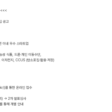
<<<
집 공고
7년 이내 우수 스타트업
능성 식품, 드론·개인 이동수단,
 이차전지, CCUS (탄소포집·활용·저장)
s.kr/)를 통한 온라인 접수
외) → 2차 발표심사
를 통해 개별 안내