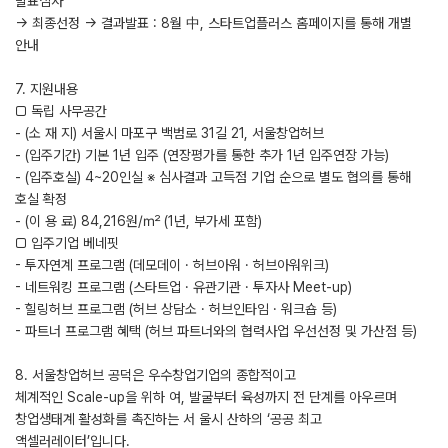
발표심사
→ 최종선정 → 결과발표 : 8월 中, 스타트업플러스 홈페이지를 통해 개별
안내
7. 지원내용
□ 독립 사무공간
- (소 재 지) 서울시 마포구 백범로 31길 21, 서울창업허브
- (입주기간) 기본 1년 입주 (연장평가를 통한 추가 1년 입주연장 가능)
- (입주호실) 4~20인실 ※ 심사결과 고득점 기업 순으로 별도 협의를 통해
호실 확정
- (이 용 료) 84,216원/㎡ (1년, 부가세 포함)
□ 입주기업 베네핏
- 투자연계 프로그램 (데모데이 · 허브아워 · 허브아워위크)
- 네트워킹 프로그램 (스타트업 · 유관기관 · 투자사 Meet-up)
- 힐링허브 프로그램 (허브 상담소 · 허브인타임 · 워크숍 등)
- 파트너 프로그램 혜택 (허브 파트너와의 협력사업 우선선정 및 가산점 등)
8. 서울창업허브 공덕은 우수창업기업의 종합적이고
체계적인 Scale-up을 위하 여, 발굴부터 육성까지 전 단계를 아우르며
창업생태계 활성화를 촉진하는 서 울시 산하의 ‘공공 최고
액셀러레이터’입니다.