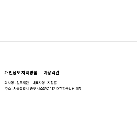
개인정보 처리방침
이용약관
회사명 : 일우재단 대표자명 : 지창훈
주소 : 서울특별시 중구 서소문로 117 대한항공빌딩 6층
사업자 번호 : 104-82-06151
연락처 :
02-753-6505
이메일 :
ilwoo_academy@naver.com
© 2025 일우재단. All rights reserved.