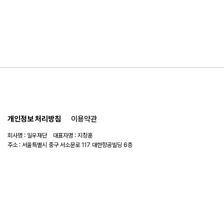
개인정보 처리방침
이용약관
회사명 : 일우재단 대표자명 : 지창훈
주소 : 서울특별시 중구 서소문로 117 대한항공빌딩 6층
사업자 번호 : 104-82-06151
연락처 :
02-753-6505
이메일 :
ilwoo_academy@naver.com
© 2025 일우재단. All rights reserved.