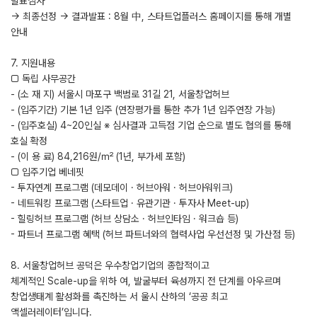
발표심사
→ 최종선정 → 결과발표 : 8월 中, 스타트업플러스 홈페이지를 통해 개별
안내
7. 지원내용
□ 독립 사무공간
- (소 재 지) 서울시 마포구 백범로 31길 21, 서울창업허브
- (입주기간) 기본 1년 입주 (연장평가를 통한 추가 1년 입주연장 가능)
- (입주호실) 4~20인실 ※ 심사결과 고득점 기업 순으로 별도 협의를 통해
호실 확정
- (이 용 료) 84,216원/㎡ (1년, 부가세 포함)
□ 입주기업 베네핏
- 투자연계 프로그램 (데모데이 · 허브아워 · 허브아워위크)
- 네트워킹 프로그램 (스타트업 · 유관기관 · 투자사 Meet-up)
- 힐링허브 프로그램 (허브 상담소 · 허브인타임 · 워크숍 등)
- 파트너 프로그램 혜택 (허브 파트너와의 협력사업 우선선정 및 가산점 등)
8. 서울창업허브 공덕은 우수창업기업의 종합적이고
체계적인 Scale-up을 위하 여, 발굴부터 육성까지 전 단계를 아우르며
창업생태계 활성화를 촉진하는 서 울시 산하의 ‘공공 최고
액셀러레이터’입니다.