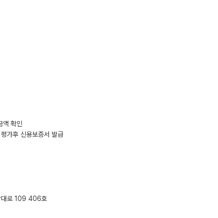
금액 확인
등 평가후 신용보증서 발급
대로 109 406호