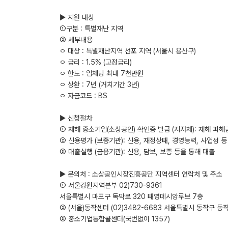
▶ 지원 대상
①구분 : 특별재난 지역
② 세부내용
ㅇ 대상 : 특별재난지역 선포 지역 (서울시 용산구)
ㅇ 금리 : 1.5% (고정금리)
ㅇ 한도 : 업체당 최대 7천만원
ㅇ 상환 : 7년 (거치기간 3년)
ㅇ 자금코드 : BS
▶ 신청절차
① 재해 중소기업(소상공인) 확인증 발급 (지자체): 재해 피해
② 신용평가 (보증기관): 신용, 재정상태, 경영능력, 사업성 
③ 대출실행 (금융기관): 신용, 담보, 보증 등을 통해 대출
▶ 문의처 : 소상공인시장진흥공단 지역센터 연락처 및 주소
① 서울강원지역본부 02)730-9361
서울특별시 마포구 독막로 320 태영데시앙루브 7층
② (서울)동작센터 (02)3482-6683 서울특별시 동작구 동작
③ 중소기업통합콜센터(국번없이 1357)