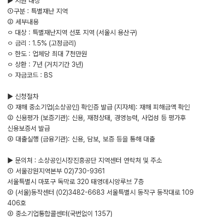
▶ 지원 대상
①구분 : 특별재난 지역
② 세부내용
ㅇ 대상 : 특별재난지역 선포 지역 (서울시 용산구)
ㅇ 금리 : 1.5% (고정금리)
ㅇ 한도 : 업체당 최대 7천만원
ㅇ 상환 : 7년 (거치기간 3년)
ㅇ 자금코드 : BS
▶ 신청절차
① 재해 중소기업(소상공인) 확인증 발급 (지자체): 재해 피해금액 확인
② 신용평가 (보증기관): 신용, 재정상태, 경영능력, 사업성 등 평가후
신용보증서 발급
③ 대출실행 (금융기관): 신용, 담보, 보증 등을 통해 대출
▶ 문의처 : 소상공인시장진흥공단 지역센터 연락처 및 주소
① 서울강원지역본부 02)730-9361
서울특별시 마포구 독막로 320 태영데시앙루브 7층
② (서울)동작센터 (02)3482-6683 서울특별시 동작구 동작대로 109
406호
③ 중소기업통합콜센터(국번없이 1357)